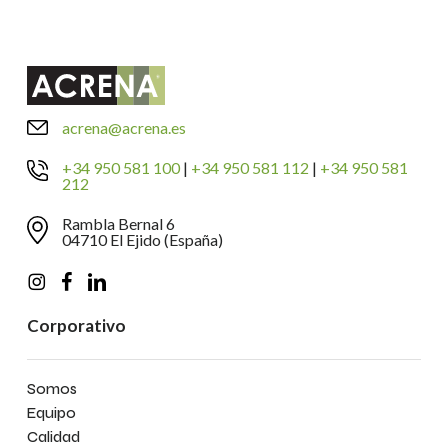
acrena@acrena.es
+34 950 581 100
|
+34 950 581 112
|
+34 950 581
212
Rambla Bernal 6
04710 El Ejido (España)
Corporativo
Somos
Equipo
Calidad