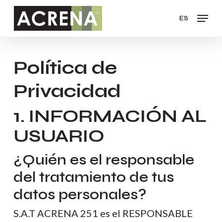
Skip
Menu
to
ES
Clos
main
Men
content
Política de
Privacidad
1. INFORMACIÓN AL
USUARIO
¿Quién es el responsable
del tratamiento de tus
datos personales?
S.A.T ACRENA 251 es el RESPONSABLE