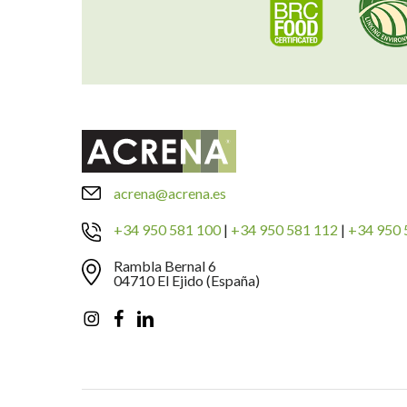
acrena@acrena.es
+34 950 581 100
|
+34 950 581 112
|
+34 950 
Rambla Bernal 6
04710 El Ejido (España)