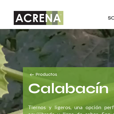
Skip
to
main
S
content
Productos
Calabacín
Tiernos y ligeros, una opción per