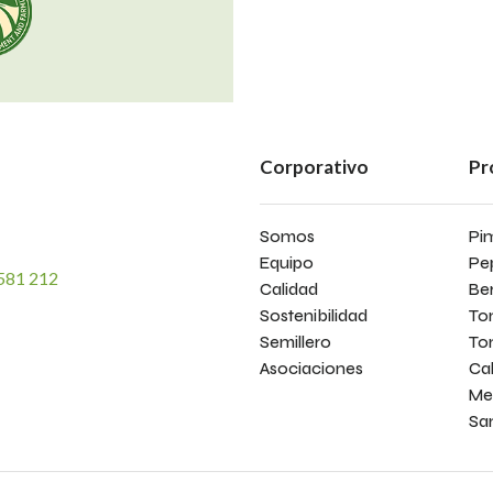
Corporativo
Pr
Somos
Pi
Equipo
Pe
581 212
Calidad
Be
Sostenibilidad
To
Semillero
To
Asociaciones
Ca
Me
Sa