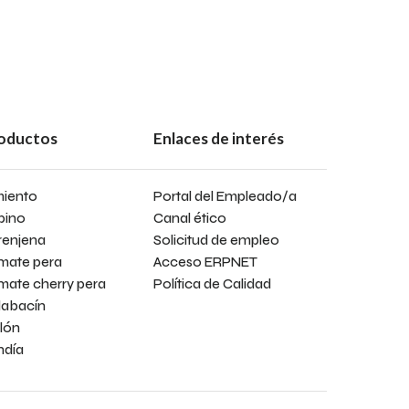
oductos
Enlaces de interés
miento
Portal del Empleado/a
pino
Canal ético
renjena
Solicitud de empleo
mate pera
Acceso ERPNET
mate cherry pera
Política de Calidad
labacín
lón
ndía